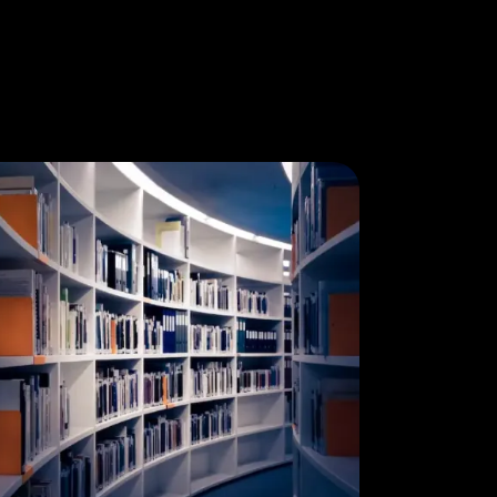
การเง
สถาบันการเงิน
Disrupt ซึ่ง
และแข่งขันกับ
Native หรือ 