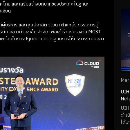
องค์
ทศไทย และเสริมสร้างบทบาทของประเทศในฐานะ
อาเซียน
ผู้บริหาร และคุณปกาสิต วัฒนา ตำแหน่ง กรรมการผู้
ิษัท คลาวด์ เอชเอ็ม จำกัด เพื่อเข้าร่วมรับรางวัล MOST
้อมในการปฏิบัติตามมาตรฐานการให้บริการระบบคลา
Mar
UIH 
Netw
พร้อ
UIH 
ดำเน
ได้แ
Brai