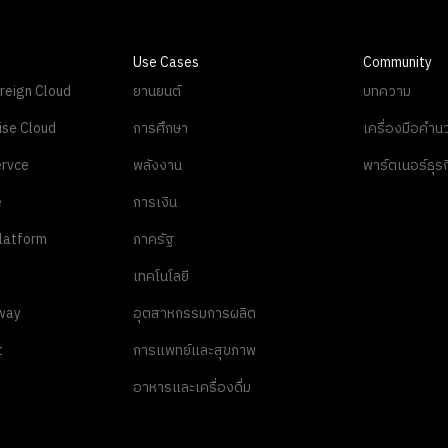
Use Cases
Community
reign Cloud
ยานยนต์
บทความ
ise Cloud
การศึกษา
เครื่องมือคำ
rvce
พลังงาน
พาร์ตเนอร์ธุรก
e
การเงิน
latform
ภาครัฐ
เทคโนโลยี
way
อุตสาหกรรมการผลิต
t
การแพทย์และสุขภาพ
อาหารและเครื่องดื่ม