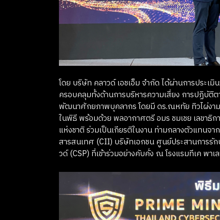
โดย บริษัท คลาวด์ เอชเอ็ม จำกัด ได้ผ่านการประเมินจ
ครอบคลุมทั้งด้านการบริหารความเสี่ยง การปฏิบ
พัฒนาศักยภาพบุคลากร โดยมี ดร.ณหทัย ทิวไผ่งาม 
ในพิธี พร้อมด้วย พลอากาศตรี อมร ชมเชย เลขาธ
แห่งชาติ ร่วมเป็นเกียรติในงาน ท่ามกลางตัวแทนจ
สารสนเทศ (CII) บริษัทเอกชน ศูนย์ประสานการรัก
วด์ (CSP) ที่เข้าร่วมอย่างคับคั่ง ณ โรงแรมทีเค พา