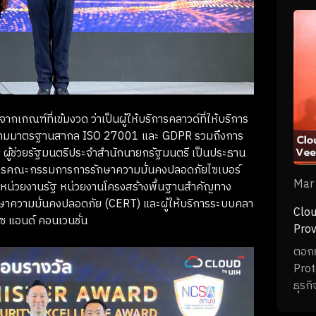
ศักย
และ 
ให้บ
แบบ
ากเกณฑ์ที่เข้มงวด ว่าเป็นผู้ให้บริการคลาวด์ที่ให้บริการ
ัติตามมาตรฐานสากล ISO 27001 และ GDPR รวมถึงการ
ผู้ช่วยรัฐมนตรีประจำสำนักนายกรัฐมนตรี เป็นประธาน
ิการคณะกรรมการการรักษาความมั่นคงปลอดภัยไซเบอร์
Mar
ากหน่วยงานรัฐ หน่วยงานโครงสร้างพื้นฐานสำคัญทาง
ษาความมั่นคงปลอดภัย (CERT) และผู้ให้บริการระบบคลา
Clou
เลซ แอนด์ คอนเวนชั่น
Prov
ตอกย
Prot
ธุรก