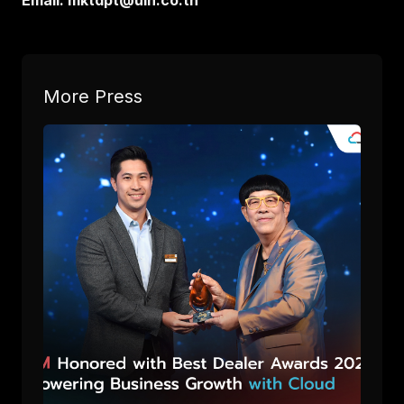
Email: mktdpt@uih.co.th
More Press