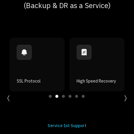
(Backup & DR as a Service)
Protocol
High Speed Recovery
SLA 99.995%
Service 1st Support