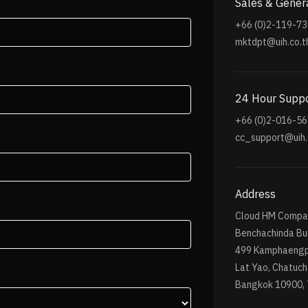
Sales & Genera
+66 (0)2-119-7
mktdpt@uih.co.t
24 Hour Supp
+66 (0)2-016-5
cc_support@uih.
Address
Cloud HM Compan
Benchachinda Bui
499 Kamphaengp
Lat Yao, Chatuc
Bangkok 10900, 