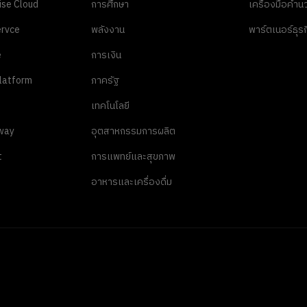
ise Cloud
การศึกษา
เครื่องมือคำ
rvce
พลังงาน
พาร์ตเนอร์ธุรก
e
การเงิน
latform
ภาครัฐ
เทคโนโลยี
way
อุตสาหกรรมการผลิต
t
การแพทย์และสุขภาพ
อาหารและเครื่องดื่ม