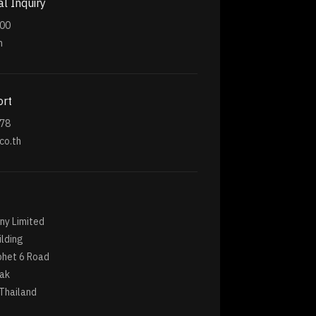
l Inquiry
300
h
ort
678
co.th
y Limited
lding
het 6 Road
hak
Thailand