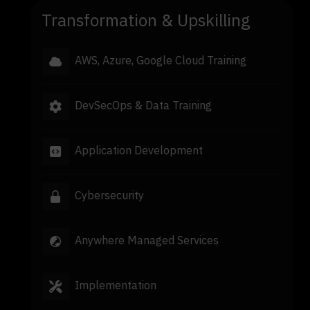
mation & Upskilling
Connectivity
zure, Google Cloud Training
Corporate In
AWS DirectCo
Ops & Data Training
ExpressRout
ation Development
Desktop as a
ecurity
ere Managed Services
mentation